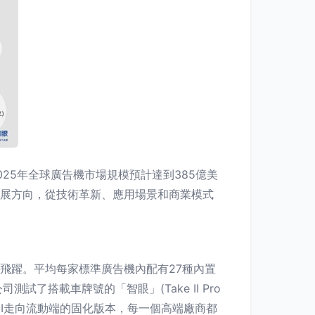
25年全球廣告機市場規模預計達到385億美
發展方向，從技術革新、應用場景和商業模式
飛躍。平均每家標準廣告機內配有27種內置
搭載車牌號的「智眼」(Take II Pro
UI走向流動端的固化版本，每一個高端廠商都