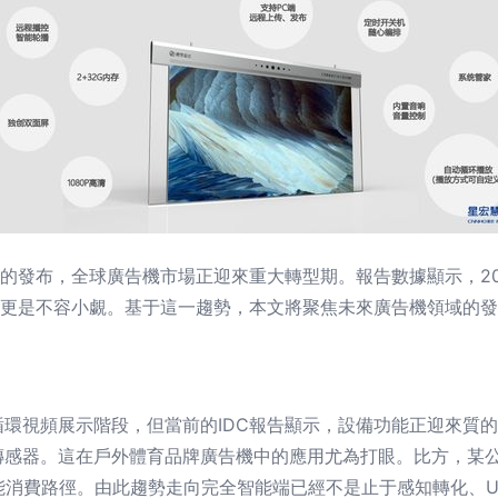
告的發布，全球廣告機市場正迎來重大轉型期。報告數據顯示，20
增速更是不容小覷。基于這一趨勢，本文將聚焦未來廣告機領域的
環視頻展示階段，但當前的IDC報告顯示，設備功能正迎來質的
器。這在戶外體育品牌廣告機中的應用尤為打眼。比方，某公司測試了
功能消費路徑。由此趨勢走向完全智能端已經不是止于感知轉化、