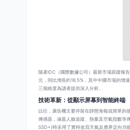
隨著IDC（國際數據公司）最新市場跟蹤報
元，同比增長約18.5%，其中中國市場的
三個維度為讀者提供深入分析。
技術革新：從顯示屏幕到智能終端
以往，廣告機主要停留在靜態海報或簡單的循
傳感器，涵蓋人臉追蹤、熱量及空氣指數等傳感
SSD+)時采用了實時改寫天氣反應界定向