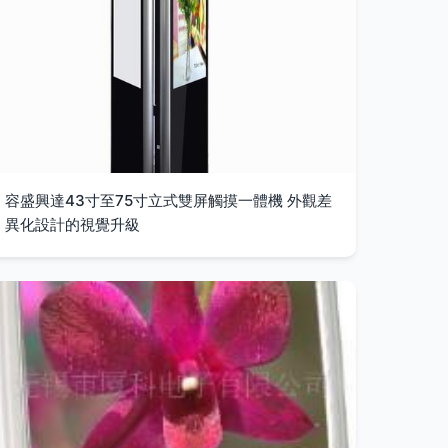
容盛興達43寸至75寸立式雙屏觸摸一體機 外觀差
異化設計的視覺升級