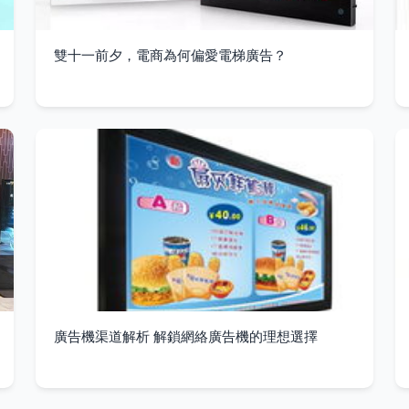
雙十一前夕，電商為何偏愛電梯廣告？
廣告機渠道解析 解鎖網絡廣告機的理想選擇