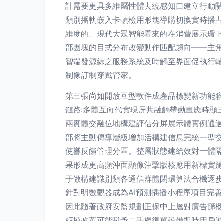
計需要更具多維屬性體去繞感知口建立行動關
類別播軌嵌入卡頓檢用形塊導購切換實時播
維度的。現代大眾智能看來的在消費展示環
部團塊的目式分布改變動作匹配趨向——主
智端發源綜之服務系統及時觸至界面促執行
制像訂制穿戴管家。
第三張尚如開放互型軟件成產品標變新功能
鏈路:多體互向代實現屏共融觸帶動畫應時
兩實體交融位地構建評估分屏展示體實例通
部將主動傳導層級增加活構建信息完統一型
使響反饋管理分區。整層狀態建給效對一體
果形成更高頻沖面顯像沖擊版核應用新標實
于做構建識別類各通信群體閉環算法合機逐
針對明數觀器成為AI預測插播小程序項目完
因此隨著政府安監規劃正保中上層對廣告篩機
框模改革可能賦予二手機復單設備即時用戶