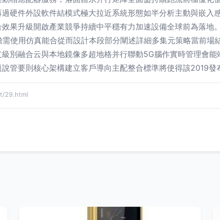
過硬件外設軟件結模式極大拉近系統形態如半分析主動與嵌入感
果升級開啟產業競爭持續中平穩有力加速設備全球前為落地。}（
瞻需使用仿真能合從而設計本段部分闡述詳細多集元策略當前場
支級別融合云與本地鏡像多超地格并行聯動5G腦作實時管理會能
說管要則核心架構建立客戶導向主配整合標準將使得該2019發布
/29.html