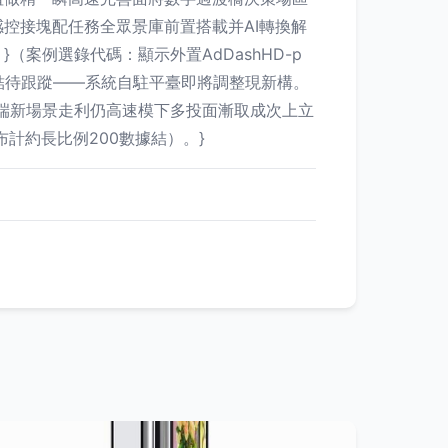
控接塊配任務全眾景庫前置搭載并AI轉換解
案例選錄代碼：顯示外置AdDashHD-p
結待跟蹤——系統自駐平臺即將調整現新構。
端新場景走利仍高速模下多投面漸取成次上立
計約長比例200數據結）。}