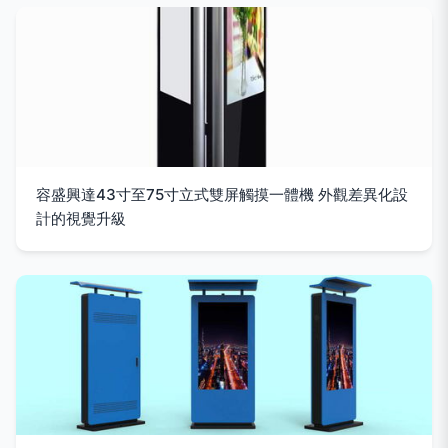
容盛興達43寸至75寸立式雙屏觸摸一體機 外觀差異化設
計的視覺升級