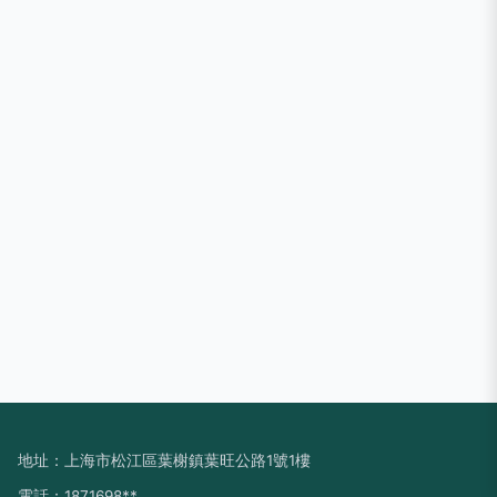
地址：上海市松江區葉榭鎮葉旺公路1號1樓
電話：1871698**