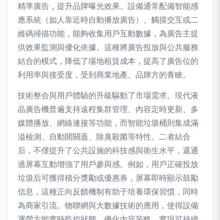
精準廣告，提升品牌曝光效果。設備通常配備智能感
應系統（如人靠近時自動播放廣告）、觸摸交互或二
維碼掃描功能，能夠收集用戶互動數據，為廣告主提
供效果監測與優化依據。這種將廣告投放與公共服務
結合的模式，降低了場地租賃成本，提高了廣告位的
利用率與接受度，受到商業地產、品牌方的青睞。
技術整合與用戶體驗的升級驅動了市場需求。現代液
晶廣告機普遍支持遠程集群管理、內容定時更新、多
媒體播放、網絡連接等功能，而智能垃圾桶則集成滿
溢檢測、自動開關蓋、除臭殺菌等特性。二者結合
后，不僅提升了公共設施的科技感與衛生水平，還通
過屏幕互動增強了用戶參與感。例如，用戶正確投放
垃圾后可獲得積分獎勵或優惠券，屏幕即時顯示鼓勵
信息，這種正向反饋機制有助于培養環保習慣，同時
為商家引流。物聯網與大數據技術的應用，使得設備
運營方能實時監控狀態、優化內容策略，實現可持續